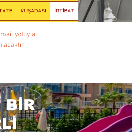
TATE
KUŞADASI
İRTİBAT
-mail yoluyla
lacaktır.
 BİR
Lİ