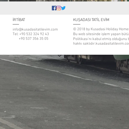
İRTİBAT
KUŞADASI TATİL EVİM
© 2018 by Kusadasi Holiday Home
info@kusadasitatilevim.com
Tel: +90 532 324 92 43
Bu web sitesinde işlem yapan bütün 
+90 537 356 35 05
Politikası'nı kabul etmiş olduğunu
hakkı saklıdır.kusadasitatilevim.