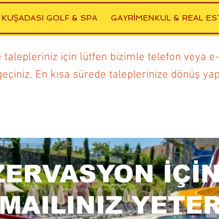
KUŞADASI GOLF & SPA
GAYRİMENKUL & REAL ES
talepleriniz için lütfen bizimle telefon veya e
 geçiniz. En kısa sürede taleplerinize dönüş yapı
ERVASYON İÇİN
-MAILINIZ YETER