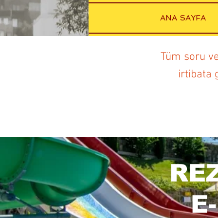
ANA SAYFA
Tüm soru ve 
irtibata
REZ
E